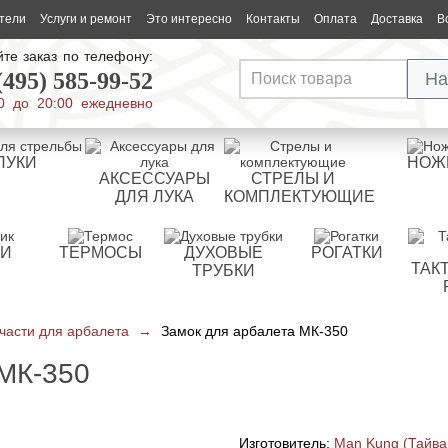
тели
Услуги и ремонт
Это интересно
Контакты
Оплата
Доставка
В
те заказ по телефону:
(495) 585-99-52
На
0 до 20:00 ежедневно
ЛУКИ
НОЖ
АКСЕССУАРЫ
СТРЕЛЫ И
ДЛЯ ЛУКА
КОМПЛЕКТУЮЩИЕ
РИ
ТЕРМОСЫ
ДУХОВЫЕ
РОГАТКИ
ТАК
ТРУБКИ
части для арбалета
→
Замок для арбалета МК-350
МК-350
Изготовитель:
Man Kung (Тайва