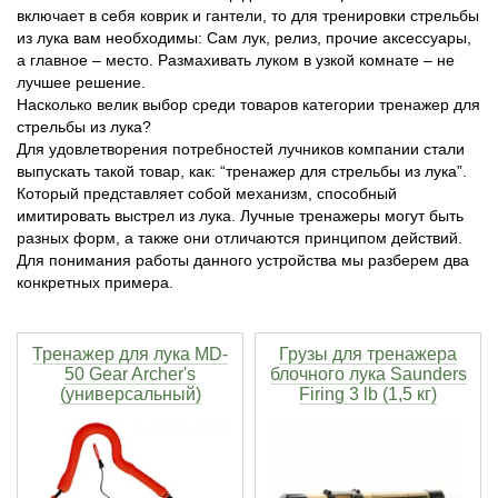
включает в себя коврик и гантели, то для тренировки стрельбы
из лука вам необходимы: Сам лук, релиз, прочие аксессуары,
Тетивы и тросы для арбалетов
Подставки для лука
Инсерты для арбалетных стрел
Тычковые ножи
Механические точилки для ножей
а главное – место. Размахивать луком в узкой комнате – не
лучшее решение.
Натяжители для арбалетов
Ремни и петли
Инсерты для лучных стрел
Непальские кукри
Паста для полировки ножей
Насколько велик выбор среди товаров категории тренажер для
стрельбы из лука?
Для удовлетворения потребностей лучников компании стали
Тетива для лука, нити
Стрелы для арбалета
Ножи тактические
выпускать такой товар, как: “тренажер для стрельбы из лука”.
Который представляет собой механизм, способный
Рукоятки для лука
Стрелы для лука
Ножи танто
имитировать выстрел из лука. Лучные тренажеры могут быть
разных форм, а также они отличаются принципом действий.
Для понимания работы данного устройства мы разберем два
Плечи для лука
Выниматели для стрел
Топоры
конкретных примера.
Нагрудники
Топорики-томагавки
Тренажер для лука MD-
Грузы для тренажера
50 Gear Archer's
блочного лука Saunders
Краги для стрельбы
Ножи известных брендов
(универсальный)
Firing 3 lb (1,5 кг)
Напальчники для классических луков
Мультитулы
Перчатки для традиционных луков
Метательные ножи