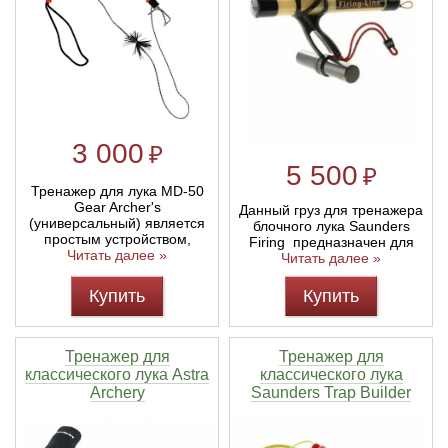
Линейки для настройки лука
Охотничьи ножи
Полочки для лука
Ножи складные
3 000
₽
Кликеры для лука
5 500
₽
Тренажер для лука MD-50
Плунжеры для лука
Gear Archer's
Данный груз для тренажера
(универсальный) является
блочного лука Saunders
простым устройством,
Firing предназначен для
Киссеры для лука
Читать далее »
Читать далее »
Купить
Купить
Тренажер для
Тренажер для
классического лука Astra
классического лука
Archery
Saunders Trap Builder