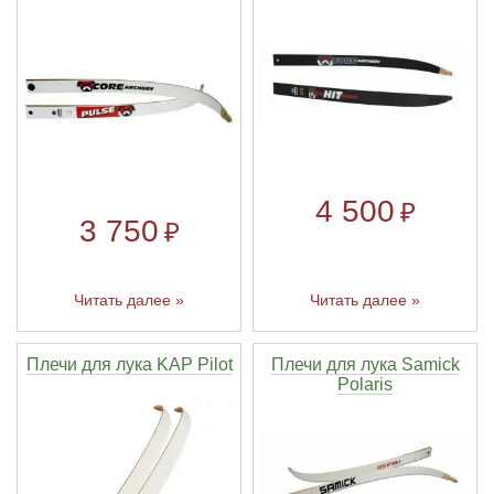
Линейки для настройки лука
Охотничьи ножи
Полочки для лука
Ножи складные
Кликеры для лука
4 500
₽
Плунжеры для лука
3 750
₽
Киссеры для лука
Читать далее »
Читать далее »
Плечи для лука KAP Pilot
Плечи для лука Samick
Polaris