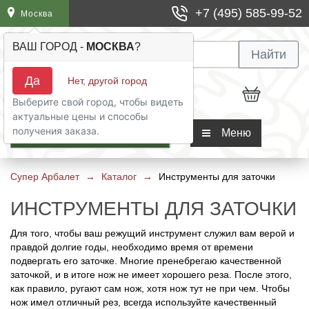
+7 (495) 585-99-52
Москва
ВАШ ГОРОД -
МОСКВА
?
Арбалеты винтовочного типа
Чехлы для арбалетов
Блочные луки
Лучные тренажеры
Бушинги для стрел
Шкуросъемные ножи
Карманные точилки
Фонари Petzl
Термос Арктика
Найти
Да
Нет, другой город
Арбалет пистолетного типа
Колчаны и киверы для арбалетов
Классические луки
Пип сайты для блочного лука
Шаблоны для оперения
Финские ножи
Мусаты
Фонари Inova
Сумки холодильники
Выберите свой город, чтобы видеть
актуальные цены и способы
Арбалеты блочного типа
Ремни для переноски арбалетов
Традиционные луки
Боуфишинг для лука
Охотничьи наконечники
Мачете
Магниты для точилок
Фонари Fenix
Универсальные
получения заказа.
КАТАЛОГ
Меню
Арбалеты рекурсивного типа
Боуфишинг для арбалета
Спортивные луки
Релизы для блочного лука
Спортивные наконечники
Ножи Бабочки (Балисонги)
Ремни для точилок
Термосы для еды
Супер Арбалет
→
Каталог
→
Инструменты для заточки
Арбалеты для охоты
Запчасти для арбалета
Детские луки
Чехлы и кейсы для луков
Оперение для арбалетных стрел
Ножи Керамбит
Прочие аксессуары для точилок
Термокружки
ИНСТРУМЕНТЫ ДЛЯ ЗАТОЧКИ
Арбалеты для отдыха и развлечения
Плечи для арбалета
Прицелы для лука и аксессуары
Оперение для лучных стрел
Филейные ножи
Наборы для заточки ножей
Термосы для напитков
Для того, чтобы ваш режущий инструмент служил вам верой и
правдой долгие годы, необходимо время от времени
подвергать его заточке. Многие пренебрегаю качественной
Обмоточные и тетивные нити
Стабилизаторы, тройники, виброгасители
Хвостовики для арбалетных стрел
Швейцарские ножи
Электрические точилки для ножей
Термоконтейнеры
заточкой, и в итоге нож не имеет хорошего реза. После этого,
как правило, ругают сам нож, хотя нож тут не при чем. Чтобы
Прицелы для арбалета
Колчаны, киверы и тубусы
Хвостовики для лучных стрел
Ножи тренировочные
Точильные камни
нож имел отличный рез, всегда используйте качественный