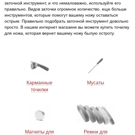
заточной инструмент, и что немаловажно, используйте его
правильно. Видов заточки огромное количество, еще больше
Тетивы и тросы для арбалетов
Подставки для лука
Инсерты для арбалетных стрел
Тычковые ножи
Механические точилки для ножей
инструментов, которые помогут вашему ножу оставаться
острым. Правильно подобрать заточной инструмент довольно
Натяжители для арбалетов
Ремни и петли
Инсерты для лучных стрел
Непальские кукри
Паста для полировки ножей
просто. В нашем интернет магазине вы можете купить точилку
для ножа, которая вернет вашему ножу былую остроту.
Тетива для лука, нити
Стрелы для арбалета
Ножи тактические
Рукоятки для лука
Стрелы для лука
Ножи танто
Плечи для лука
Выниматели для стрел
Топоры
Карманные
Мусаты
Нагрудники
Топорики-томагавки
точилки
Краги для стрельбы
Ножи известных брендов
Напальчники для классических луков
Мультитулы
Магниты для
Ремни для
Перчатки для традиционных луков
Метательные ножи