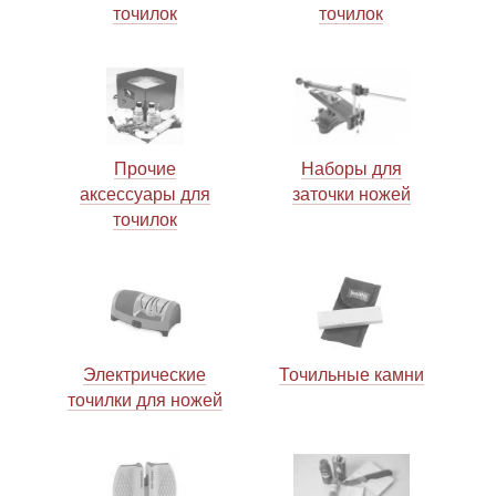
точилок
точилок
Линейки для настройки лука
Охотничьи ножи
Полочки для лука
Ножи складные
Кликеры для лука
Прочие
Наборы для
аксессуары для
заточки ножей
точилок
Плунжеры для лука
Киссеры для лука
Электрические
Точильные камни
точилки для ножей