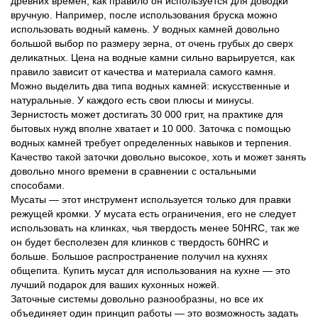
древних времен, как правило он используется для доводки
вручную. Например, после использования бруска можно
использовать водный камень. У водных камней довольно
большой выбор по размеру зерна, от очень грубых до сверх
деликатных. Цена на водные камни сильно варьируется, как
правило зависит от качества и материала самого камня.
Можно выделить два типа водных камней: искусственные и
натуральные. У каждого есть свои плюсы и минусы.
Зернистость может достигать 30 000 грит, на практике для
бытовых нужд вполне хватает и 10 000. Заточка с помощью
водных камней требует определенных навыков и терпения.
Качество такой заточки довольно высокое, хоть и может занять
довольно много времени в сравнении с остальными
способами.
Мусаты — этот инструмент используется только для правки
режущей кромки. У мусата есть ограничения, его не следует
использовать на клинках, чья твердость менее 50HRC, так же
он будет бесполезен для клинков с твердость 60HRC и
больше. Большое распространение получил на кухнях
общепита. Купить мусат для использования на кухне — это
лучший подарок для ваших кухонных ножей.
Заточные системы довольно разнообразны, но все их
объединяет один принцип работы — это возможность задать