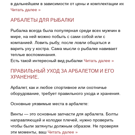
в дальнейшем в зависимости от цены и комплектации их
Читать далее »
Линейки для настройки лука
Охотничьи ножи
АРБАЛЕТЫ ДЛЯ РЫБАЛКИ
Полочки для лука
Ножи складные
Рыбалка всегда была популярная среди всех мужчин в
мире, на ней можно побыть с сами собой или с
компанией. Ловить рыбу, после ловли общаться и
Кликеры для лука
варить уху у костра. Сама мысли о рыбалке навивает
теплые воспоминания.
Плунжеры для лука
Есть такой интересный вид рыбалки
Читать далее »
ПРАВИЛЬНЫЙ УХОД ЗА АРБАЛЕТОМ И ЕГО
Киссеры для лука
ХРАНЕНИЕ.
Арбалет, как и любое спортивное или охотничье
оборудование, требует правильного ухода и хранения.
Основные уязвимые места в арбалете:
Винты — это основные запчасти для арбалета. Болты
направляющей и колодки плечей, нужно проверить
чтобы были затянуты должным образом. Не проверяя
эти моменты, ваш
Читать далее »