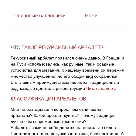
Тетивы и тросы для арбалетов
Подставки для лука
Инсерты для арбалетных стрел
Тычковые ножи
Механические точилки для ножей
Перцовые баллончики
Ножи
Натяжители для арбалетов
Ремни и петли
Инсерты для лучных стрел
Непальские кукри
Паста для полировки ножей
Тетива для лука, нити
Стрелы для арбалета
Ножи тактические
ЧТО ТАКОЕ РЕКУРСИВНЫЙ АРБАЛЕТ?
Рукоятки для лука
Стрелы для лука
Ножи танто
Рекурсивный арбалет появился очень давно. В Греции и
на Руси использовались, как ручные, так и осадные
устройства для метания. К нашему времени он пережил
Плечи для лука
Выниматели для стрел
Топоры
множество улучшений, но его общий вид сохранился.
Его главным преимуществом является традиционный
Нагрудники
Топорики-томагавки
вид, каждый ценитель реконструкции
Читать далее »
КЛАССИФИКАЦИЯ АРБАЛЕТОВ
Краги для стрельбы
Ножи известных брендов
Мне не раз задавали вопрос, чем отличаются
арбалеты? Какой арбалет купить? Почему традиция
Напальчники для классических луков
Мультитулы
лучше чем современные технологии?
Арбалеты сами по себе делятся на несколько видов:
Пистолетного типа, рекурсивного типа, блочного типа. А
Перчатки для традиционных луков
Метательные ножи