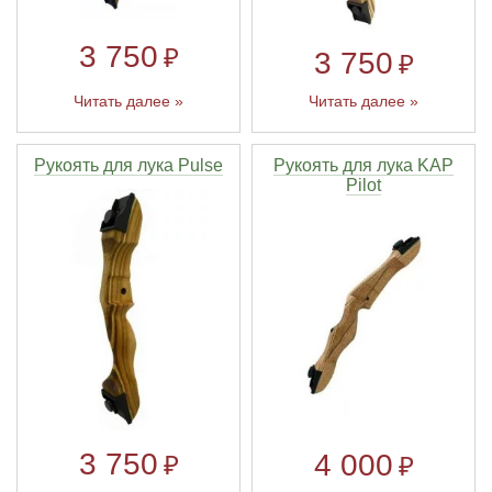
3 750
₽
Линейки для настройки лука
Охотничьи ножи
3 750
₽
Читать далее »
Читать далее »
Полочки для лука
Ножи складные
Кликеры для лука
Рукоять для лука Pulse
Рукоять для лука KAP
Pilot
Плунжеры для лука
Киссеры для лука
3 750
4 000
₽
₽