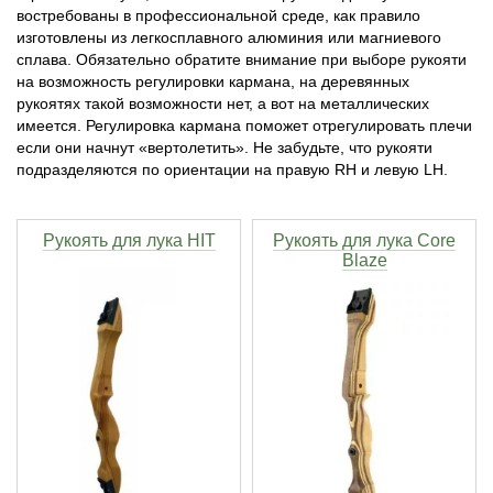
востребованы в профессиональной среде, как правило
изготовлены из легкосплавного алюминия или магниевого
Тетивы и тросы для арбалетов
Подставки для лука
Инсерты для арбалетных стрел
Тычковые ножи
Механические точилки для ножей
сплава. Обязательно обратите внимание при выборе рукояти
на возможность регулировки кармана, на деревянных
Натяжители для арбалетов
Ремни и петли
Инсерты для лучных стрел
Непальские кукри
Паста для полировки ножей
рукоятях такой возможности нет, а вот на металлических
имеется. Регулировка кармана поможет отрегулировать плечи
если они начнут «вертолетить». Не забудьте, что рукояти
Тетива для лука, нити
Стрелы для арбалета
Ножи тактические
подразделяются по ориентации на правую RH и левую LH.
Рукоятки для лука
Стрелы для лука
Ножи танто
Рукоять для лука HIT
Рукоять для лука Core
Blaze
Плечи для лука
Выниматели для стрел
Топоры
Нагрудники
Топорики-томагавки
Краги для стрельбы
Ножи известных брендов
Напальчники для классических луков
Мультитулы
Перчатки для традиционных луков
Метательные ножи