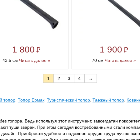
1 800
1 900
₽
₽
43.5 см
Читать далее »
70 см
Читать далее »
1
2
3
4
→
й топор
,
Топор Ермак
,
Туристический топор
,
Таежный топор
,
Кован
без топора. Ведь используя этот инструмент, завсегдатаи покорите
ывают туши зверей. При этом сегодня востребованными стали комп
 дизайн. Приобрести удобное и надежное орудие труда лучше всег
ванного магазина – это быть уверенным в высоком качестве изделия