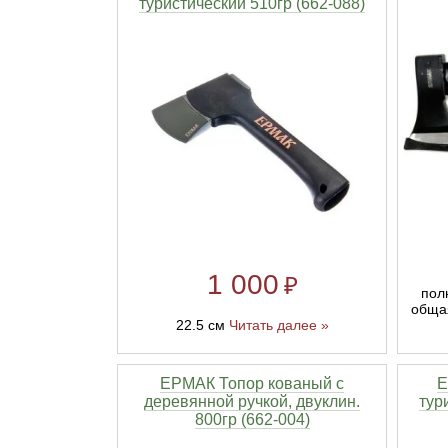
туристический 510гр (662-088)
Линейки для настройки лука
Охотничьи ножи
Полочки для лука
Ножи складные
Кликеры для лука
Плунжеры для лука
Киссеры для лука
1 000
₽
пол
обща
22.5 см
Читать далее »
ЕРМАК Топор кованый с
Е
деревянной ручкой, двуклин.
тур
800гр (662-004)