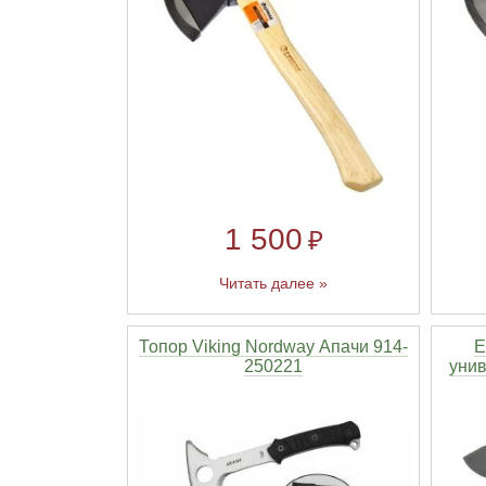
1 500
₽
Читать далее »
Топор Viking Nordway Апачи 914-
Е
250221
унив