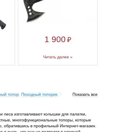
1 900
₽
Читать далее »
ный топор
,
Походный топорик
,
Томагавк топорик
Показать все
ли леса изготавливают колышки для палатки,
актные, многофункциональные топоры, которые
о, обратившись в профильный Интернет-магазин.
 и знать, что оно не подведет в сложной