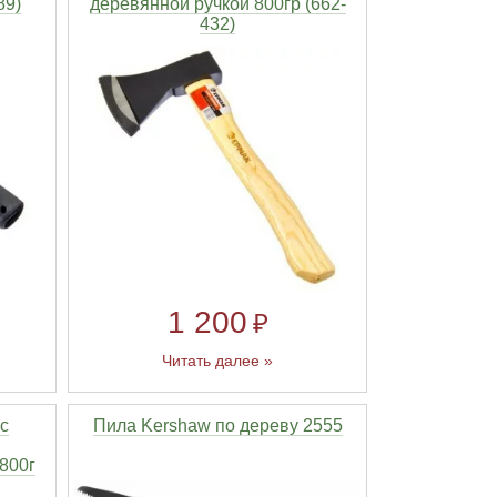
89)
деревянной ручкой 800гр (662-
432)
1 200
₽
Читать далее »
с
Пила Kershaw по дереву 2555
800г