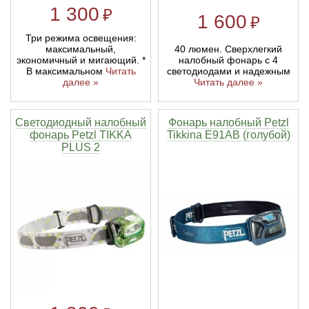
1 300
₽
1 600
₽
Линейки для настройки лука
Охотничьи ножи
Три режима освещения:
40 люмен. Сверхлегкий
максимальный,
налобный фонарь с 4
экономичный и мигающий. *
Полочки для лука
Ножи складные
светодиодами и надежным
В максимальном
Читать
Читать далее »
далее »
Кликеры для лука
Светодиодный налобный
Фонарь налобный Petzl
фонарь Petzl TIKKA
Tikkina E91AB (голубой)
Плунжеры для лука
PLUS 2
Киссеры для лука