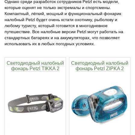
Однако среди разработок сотрудников Petzl есть модели,
которые оценят не только экстремалы и спортсмены.
Тетивы и тросы для арбалетов
Подставки для лука
Инсерты для арбалетных стрел
Тычковые ножи
Механические точилки для ножей
Компактный, лёгкий, мощный и функциональный фонарик
налобный Petzl будет очень кстати охотнику, рыболову и
любому туристу, который готовится в многодневное
Натяжители для арбалетов
Ремни и петли
Инсерты для лучных стрел
Непальские кукри
Паста для полировки ножей
путешествие. Все налобные версии Petzl могут работать на
стандартных батареях и на аккумуляторах, что позволяет
Тетива для лука, нити
Стрелы для арбалета
Ножи тактические
использовать их в любых погодных условиях.
Рукоятки для лука
Стрелы для лука
Ножи танто
Светодиодный налобный
Светодиодный налобный
фонарь Petzl TIKKA 2
фонарь Petzl ZIPKA 2
Плечи для лука
Выниматели для стрел
Топоры
Нагрудники
Топорики-томагавки
Краги для стрельбы
Ножи известных брендов
Напальчники для классических луков
Мультитулы
Перчатки для традиционных луков
Метательные ножи