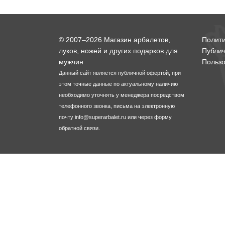
Тетивы и тросы для арбалетов
Подставки для лука
Инсерты для арбалетных стрел
Тычковые ножи
Механические точилки для ножей
© 2007–2026 Магазин арбалетов,
Полит
Натяжители для арбалетов
Ремни и петли
Инсерты для лучных стрел
Непальские кукри
Паста для полировки ножей
луков, ножей и других подарков для
Публи
мужчин
Пользо
Тетива для лука, нити
Стрелы для арбалета
Ножи тактические
Данный сайт является публичной офертой, при
этом точные данные по актуальному наличию
Рукоятки для лука
Стрелы для лука
Ножи танто
необходимо уточнять у менеджера посредством
телефонного звонка, письма на электронную
почту
info@superarbalet.ru
или через форму
Плечи для лука
Выниматели для стрел
Топоры
обратной связи.
Нагрудники
Топорики-томагавки
Краги для стрельбы
Ножи известных брендов
Напальчники для классических луков
Мультитулы
Перчатки для традиционных луков
Метательные ножи