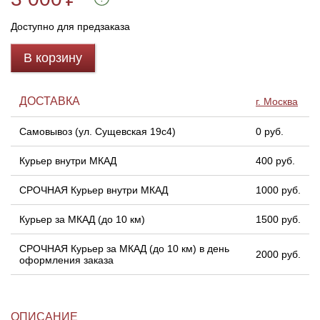
Доступно для предзаказа
Линейки для настройки лука
Охотничьи ножи
В корзину
Полочки для лука
Ножи складные
ДОСТАВКА
г. Москва
Кликеры для лука
Самовывоз (ул. Сущевская 19с4)
0 руб.
Плунжеры для лука
Курьер внутри МКАД
400 руб.
Киссеры для лука
СРОЧНАЯ Курьер внутри МКАД
1000 руб.
Курьер за МКАД (до 10 км)
1500 руб.
СРОЧНАЯ Курьер за МКАД (до 10 км) в день
2000 руб.
оформления заказа
ОПИСАНИЕ