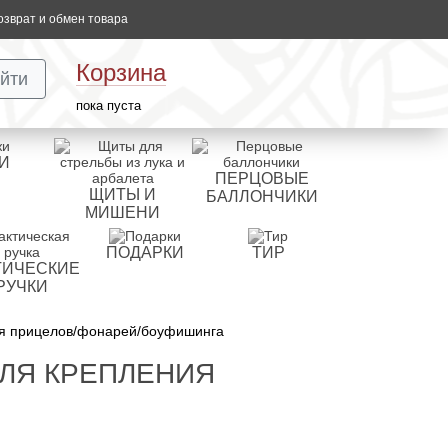
озврат и обмен товара
Корзина
йти
пока пуста
И
ПЕРЦОВЫЕ
ЩИТЫ И
БАЛЛОНЧИКИ
МИШЕНИ
ПОДАРКИ
ТИР
ТИЧЕСКИЕ
РУЧКИ
ия прицелов/фонарей/боуфишинга
ЛЯ КРЕПЛЕНИЯ