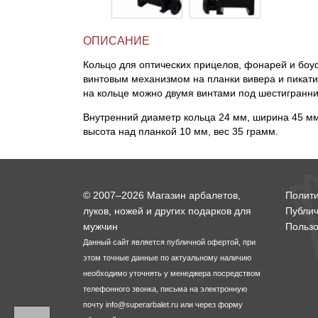
Линейки для настройки лука
Охотничьи ножи
ОПИСАНИЕ
Кольцо для оптических прицелов, фонарей и боу
Полочки для лука
Ножи складные
винтовым механизмом на планки вивера и пикат
на кольце можно двумя винтами под шестигранни
Кликеры для лука
Внутренний диаметр кольца 24 мм, ширина 45 мм
высота над планкой 10 мм, вес 35 грамм.
Плунжеры для лука
Киссеры для лука
© 2007–2026 Магазин арбалетов,
Полит
луков, ножей и других подарков для
Публи
мужчин
Пользо
Данный сайт является публичной офертой, при
этом точные данные по актуальному наличию
необходимо уточнять у менеджера посредством
телефонного звонка, письма на электронную
почту
info@superarbalet.ru
или через форму