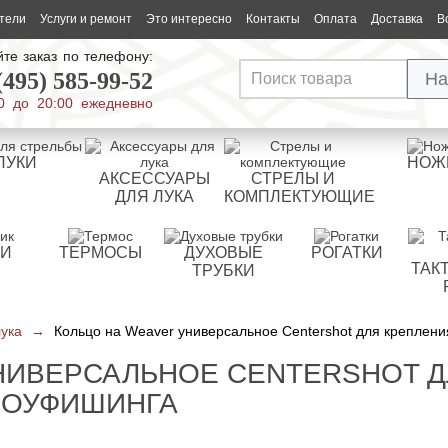
тели
Услуги и ремонт
Это интересно
Контакты
Оплата
Доставка
В
те заказ по телефону:
(495) 585-99-52
На
0 до 20:00 ежедневно
ЛУКИ
НОЖ
АКСЕССУАРЫ
СТРЕЛЫ И
ДЛЯ ЛУКА
КОМПЛЕКТУЮЩИЕ
РИ
ТЕРМОСЫ
ДУХОВЫЕ
РОГАТКИ
ТАК
ТРУБКИ
лука
→
Кольцо на Weaver универсальное Centershot для креплен
НИВЕРСАЛЬНОЕ CENTERSHOT Д
БОУФИШИНГА