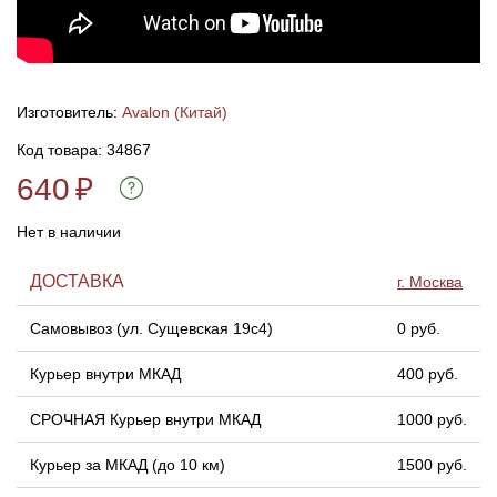
Линейки для настройки лука
Охотничьи ножи
Полочки для лука
Ножи складные
Изготовитель:
Avalon (Китай)
Код товара: 34867
Кликеры для лука
640
₽
Плунжеры для лука
Нет в наличии
Киссеры для лука
ДОСТАВКА
г. Москва
Самовывоз (ул. Сущевская 19с4)
0 руб.
Курьер внутри МКАД
400 руб.
СРОЧНАЯ Курьер внутри МКАД
1000 руб.
Курьер за МКАД (до 10 км)
1500 руб.