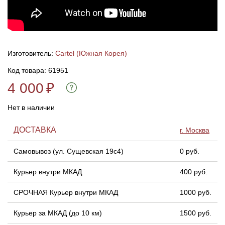
Линейки для настройки лука
Охотничьи ножи
Полочки для лука
Ножи складные
Изготовитель:
Cartel (Южная Корея)
Код товара: 61951
Кликеры для лука
4 000
₽
Плунжеры для лука
Нет в наличии
Киссеры для лука
ДОСТАВКА
г. Москва
Самовывоз (ул. Сущевская 19с4)
0 руб.
Курьер внутри МКАД
400 руб.
СРОЧНАЯ Курьер внутри МКАД
1000 руб.
Курьер за МКАД (до 10 км)
1500 руб.