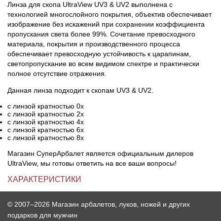
Линза для скопа UltraView UV3 & UV2 выполнена с
технологией многослойного покрытия, объектив обеспечивает
изображение без искажений при сохранении коэффициента
пропускания света более 99%. Сочетание превосходного
материала, покрытия и производственного процесса
обеспечивает превосходную устойчивость к царапинам,
светопропускание во всем видимом спектре и практически
полное отсутствие отражения.
Данная линза подходит к скопам UV3 & UV2.
с линзой кратностью 0х
с линзой кратностью 2х
с линзой кратностью 4х
с линзой кратностью 6х
с линзой кратностью 8х
Магазин СуперАрбалет является официальным дилеров
UltraView, мы готовы ответить на все ваши вопросы!
ХАРАКТЕРИСТИКИ
© 2007–2026 Магазин арбалетов, луков, ножей и других
подарков для мужчин