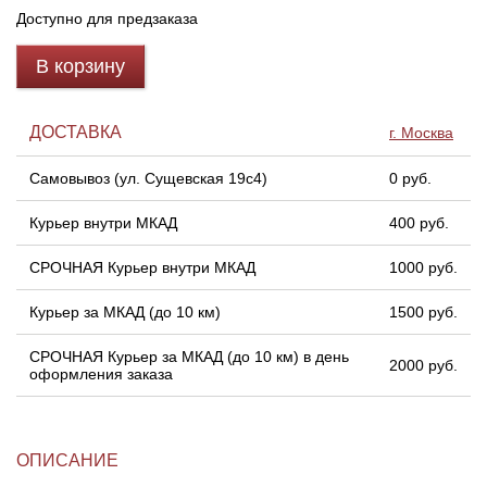
Доступно для предзаказа
Линейки для настройки лука
Охотничьи ножи
В корзину
Полочки для лука
Ножи складные
ДОСТАВКА
г. Москва
Кликеры для лука
Самовывоз (ул. Сущевская 19с4)
0 руб.
Плунжеры для лука
Курьер внутри МКАД
400 руб.
СРОЧНАЯ Курьер внутри МКАД
1000 руб.
Киссеры для лука
Курьер за МКАД (до 10 км)
1500 руб.
СРОЧНАЯ Курьер за МКАД (до 10 км) в день
2000 руб.
оформления заказа
ОПИСАНИЕ