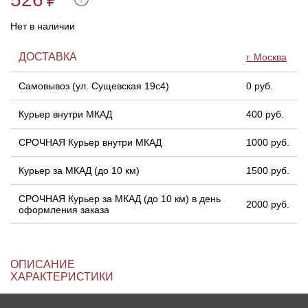
Нет в наличии
Линейки для настройки лука
Охотничьи ножи
ДОСТАВКА
г. Москва
Полочки для лука
Ножи складные
Самовывоз (ул. Сущевская 19с4)
0 руб.
Кликеры для лука
Курьер внутри МКАД
400 руб.
Плунжеры для лука
СРОЧНАЯ Курьер внутри МКАД
1000 руб.
Курьер за МКАД (до 10 км)
1500 руб.
Киссеры для лука
СРОЧНАЯ Курьер за МКАД (до 10 км) в день
2000 руб.
оформления заказа
ОПИСАНИЕ
ХАРАКТЕРИСТИКИ