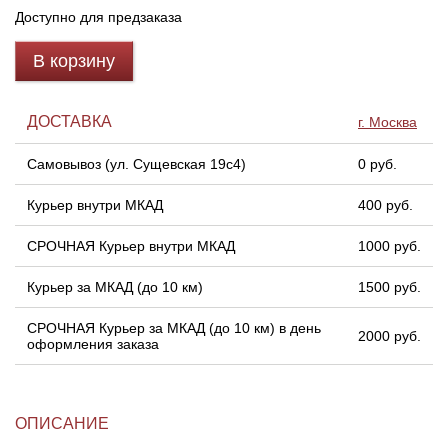
Доступно для предзаказа
Линейки для настройки лука
Охотничьи ножи
В корзину
Полочки для лука
Ножи складные
ДОСТАВКА
г. Москва
Кликеры для лука
Самовывоз (ул. Сущевская 19с4)
0 руб.
Плунжеры для лука
Курьер внутри МКАД
400 руб.
СРОЧНАЯ Курьер внутри МКАД
1000 руб.
Киссеры для лука
Курьер за МКАД (до 10 км)
1500 руб.
СРОЧНАЯ Курьер за МКАД (до 10 км) в день
2000 руб.
оформления заказа
ОПИСАНИЕ