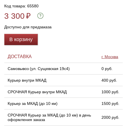
Код товара: 65580
Линейки для настройки лука
Охотничьи ножи
3 300
₽
Доступно для предзаказа
Полочки для лука
Ножи складные
В корзину
Кликеры для лука
ДОСТАВКА
г. Москва
Плунжеры для лука
Самовывоз (ул. Сущевская 19с4)
0 руб.
Киссеры для лука
Курьер внутри МКАД
400 руб.
СРОЧНАЯ Курьер внутри МКАД
1000 руб.
Курьер за МКАД (до 10 км)
1500 руб.
СРОЧНАЯ Курьер за МКАД (до 10 км) в день
2000 руб.
оформления заказа