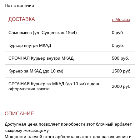
Нет в наличии
Линейки для настройки лука
Охотничьи ножи
ДОСТАВКА
г. Москва
Полочки для лука
Ножи складные
Самовывоз (ул. Сущевская 19с4)
0 руб.
Курьер внутри МКАД
0 руб.
Кликеры для лука
СРОЧНАЯ Курьер внутри МКАД
500 руб.
Плунжеры для лука
Курьер за МКАД (до 10 км)
1500 руб.
Киссеры для лука
СРОЧНАЯ Курьер за МКАД (до 10 км) в день
2000 руб.
оформления заказа
ОПИСАНИЕ
Доступная цена позволяет приобрести этот блочный арбалет
каждому желающему.
Мощности плечей этого арбалета хватает для развлечения и