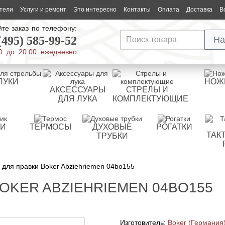
тели
Услуги и ремонт
Это интересно
Контакты
Оплата
Доставка
В
те заказ по телефону:
(495) 585-99-52
На
0 до 20:00 ежедневно
ЛУКИ
НОЖ
АКСЕССУАРЫ
СТРЕЛЫ И
ДЛЯ ЛУКА
КОМПЛЕКТУЮЩИЕ
РИ
ТЕРМОСЫ
ДУХОВЫЕ
РОГАТКИ
ТАК
ТРУБКИ
для правки Boker Abziehriemen 04bo155
OKER ABZIEHRIEMEN 04BO155
Изготовитель:
Boker (Германия