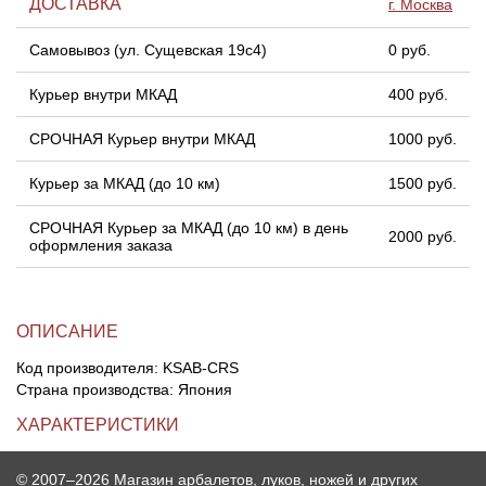
ДОСТАВКА
г. Москва
Самовывоз (ул. Сущевская 19с4)
0 руб.
Линейки для настройки лука
Охотничьи ножи
Курьер внутри МКАД
400 руб.
Полочки для лука
Ножи складные
СРОЧНАЯ Курьер внутри МКАД
1000 руб.
Кликеры для лука
Курьер за МКАД (до 10 км)
1500 руб.
Плунжеры для лука
СРОЧНАЯ Курьер за МКАД (до 10 км) в день
2000 руб.
оформления заказа
Киссеры для лука
ОПИСАНИЕ
Код производителя: KSAB-CRS
Страна производства: Япония
ХАРАКТЕРИСТИКИ
© 2007–2026 Магазин арбалетов, луков, ножей и других