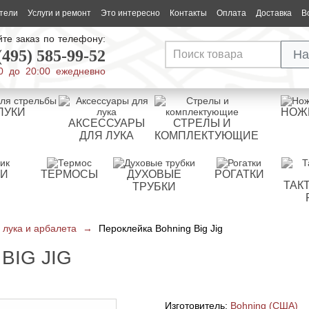
тели
Услуги и ремонт
Это интересно
Контакты
Оплата
Доставка
В
те заказ по телефону:
(495) 585-99-52
На
0 до 20:00 ежедневно
ЛУКИ
НОЖ
АКСЕССУАРЫ
СТРЕЛЫ И
ДЛЯ ЛУКА
КОМПЛЕКТУЮЩИЕ
РИ
ТЕРМОСЫ
ДУХОВЫЕ
РОГАТКИ
ТАК
ТРУБКИ
 лука и арбалета
→
Пероклейка Bohning Big Jig
BIG JIG
Изготовитель:
Bohning (США)