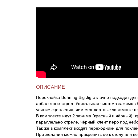
Линейки для настройки лука
Охотничьи ножи
Полочки для лука
Ножи складные
Кликеры для лука
Плунжеры для лука
Киссеры для лука
ОПИСАНИЕ
Пероклейка Bohning Big Jig отлично подходит дл
арбалетных стрел. Уникальная система зажимов 
усилие сцепления, чем стандартные зажимные п
В комплекте идут 2 зажима (красный и чёрный): 
параллельно стреле, чёрный клеит перо под неб
Так же в комплект входят переходники для поклей
При желании можно прикрепить её к столу или в