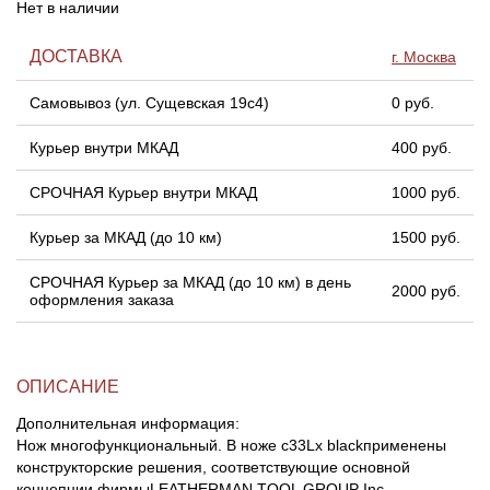
Нет в наличии
Линейки для настройки лука
Охотничьи ножи
ДОСТАВКА
г. Москва
Самовывоз (ул. Сущевская 19с4)
0 руб.
Полочки для лука
Ножи складные
Курьер внутри МКАД
400 руб.
Кликеры для лука
СРОЧНАЯ Курьер внутри МКАД
1000 руб.
Плунжеры для лука
Курьер за МКАД (до 10 км)
1500 руб.
Киссеры для лука
СРОЧНАЯ Курьер за МКАД (до 10 км) в день
2000 руб.
оформления заказа
ОПИСАНИЕ
Дополнительная информация:
Нож многофункциональный. В ноже с33Lх blackприменены
конструкторские решения, соответствующие основной
концепции фирмыLEATHERMAN TOOL GROUP Inc. –