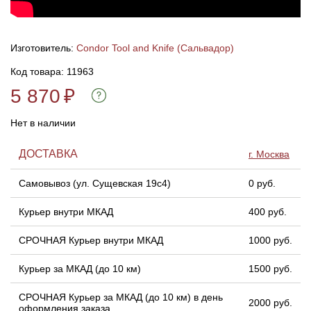
Линейки для настройки лука
Охотничьи ножи
Изготовитель:
Condor Tool and Knife (Сальвадор)
Полочки для лука
Ножи складные
Код товара: 11963
5 870
₽
Кликеры для лука
Нет в наличии
Плунжеры для лука
ДОСТАВКА
г. Москва
Киссеры для лука
Самовывоз (ул. Сущевская 19с4)
0 руб.
Курьер внутри МКАД
400 руб.
СРОЧНАЯ Курьер внутри МКАД
1000 руб.
Курьер за МКАД (до 10 км)
1500 руб.
СРОЧНАЯ Курьер за МКАД (до 10 км) в день
2000 руб.
оформления заказа