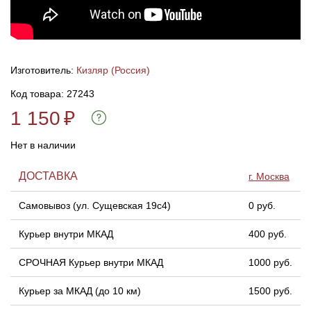
Линейки для настройки лука
Охотничьи ножи
Полочки для лука
Ножи складные
Изготовитель:
Кизляр (Россия)
Код товара: 27243
Кликеры для лука
1 150
₽
Плунжеры для лука
Нет в наличии
Киссеры для лука
ДОСТАВКА
г. Москва
Самовывоз (ул. Сущевская 19с4)
0 руб.
Курьер внутри МКАД
400 руб.
СРОЧНАЯ Курьер внутри МКАД
1000 руб.
Курьер за МКАД (до 10 км)
1500 руб.