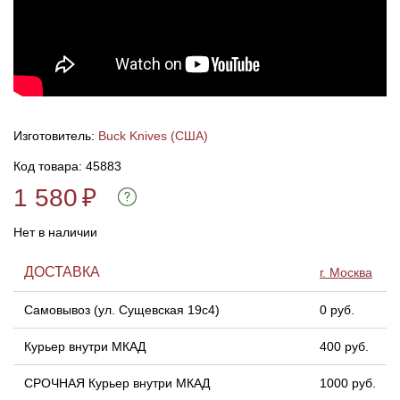
Линейки для настройки лука
Охотничьи ножи
Полочки для лука
Ножи складные
Кликеры для лука
Изготовитель:
Buck Knives (США)
Код товара: 45883
Плунжеры для лука
1 580
₽
Киссеры для лука
Нет в наличии
ДОСТАВКА
г. Москва
Самовывоз (ул. Сущевская 19с4)
0 руб.
Курьер внутри МКАД
400 руб.
СРОЧНАЯ Курьер внутри МКАД
1000 руб.