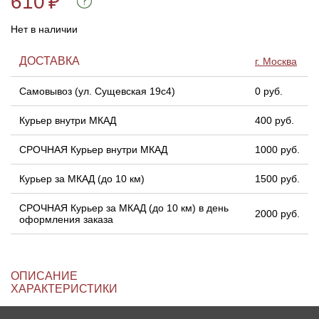
610
₽
Нет в наличии
Линейки для настройки лука
Охотничьи ножи
ДОСТАВКА
г. Москва
Полочки для лука
Ножи складные
Самовывоз (ул. Сущевская 19с4)
0 руб.
Кликеры для лука
Курьер внутри МКАД
400 руб.
Плунжеры для лука
СРОЧНАЯ Курьер внутри МКАД
1000 руб.
Киссеры для лука
Курьер за МКАД (до 10 км)
1500 руб.
СРОЧНАЯ Курьер за МКАД (до 10 км) в день
2000 руб.
оформления заказа
ОПИСАНИЕ
ХАРАКТЕРИСТИКИ