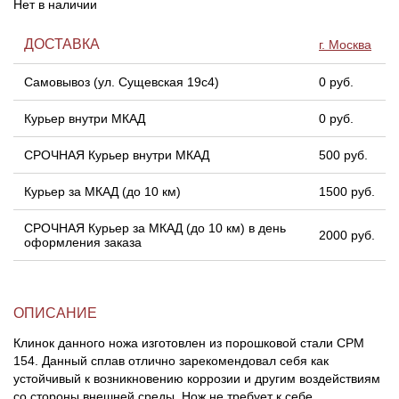
Нет в наличии
Линейки для настройки лука
Охотничьи ножи
ДОСТАВКА
г. Москва
Самовывоз (ул. Сущевская 19с4)
0 руб.
Полочки для лука
Ножи складные
Курьер внутри МКАД
0 руб.
Кликеры для лука
СРОЧНАЯ Курьер внутри МКАД
500 руб.
Плунжеры для лука
Курьер за МКАД (до 10 км)
1500 руб.
Киссеры для лука
СРОЧНАЯ Курьер за МКАД (до 10 км) в день
2000 руб.
оформления заказа
ОПИСАНИЕ
Клинок данного ножа изготовлен из порошковой стали СРМ
154. Данный сплав отлично зарекомендовал себя как
устойчивый к возникновению коррозии и другим воздействиям
со стороны внешней среды. Нож не требует к себе