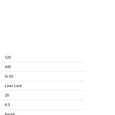
126
440
G-10
Liner Lock
20
8,3
Китай