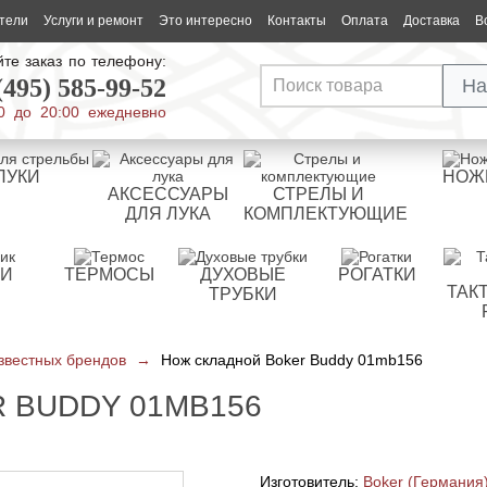
тели
Услуги и ремонт
Это интересно
Контакты
Оплата
Доставка
В
те заказ по телефону:
(495) 585-99-52
На
0 до 20:00 ежедневно
ЛУКИ
НОЖ
АКСЕССУАРЫ
СТРЕЛЫ И
ДЛЯ ЛУКА
КОМПЛЕКТУЮЩИЕ
РИ
ТЕРМОСЫ
ДУХОВЫЕ
РОГАТКИ
ТАК
ТРУБКИ
звестных брендов
→
Нож складной Boker Buddy 01mb156
 BUDDY 01MB156
Изготовитель:
Boker (Германия