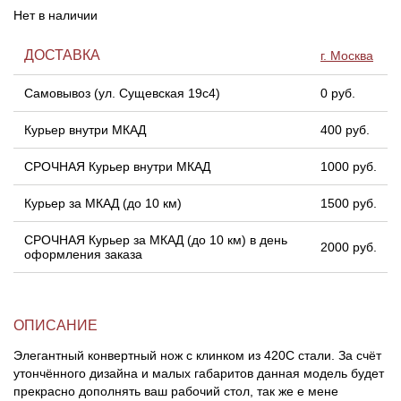
Нет в наличии
Линейки для настройки лука
Охотничьи ножи
ДОСТАВКА
г. Москва
Полочки для лука
Ножи складные
Самовывоз (ул. Сущевская 19с4)
0 руб.
Курьер внутри МКАД
400 руб.
Кликеры для лука
СРОЧНАЯ Курьер внутри МКАД
1000 руб.
Плунжеры для лука
Курьер за МКАД (до 10 км)
1500 руб.
Киссеры для лука
СРОЧНАЯ Курьер за МКАД (до 10 км) в день
2000 руб.
оформления заказа
ОПИСАНИЕ
Элегантный конвертный нож с клинком из 420С стали. За счёт
утончённого дизайна и малых габаритов данная модель будет
прекрасно дополнять ваш рабочий стол, так же е мене