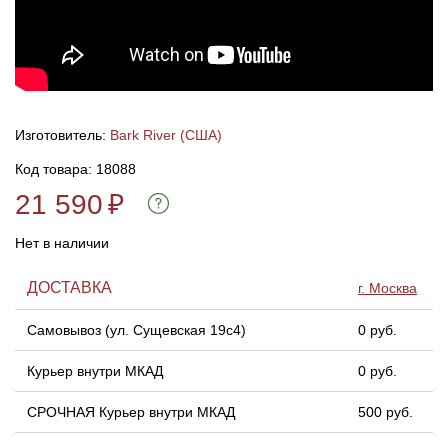
Линейки для настройки лука
Охотничьи ножи
Полочки для лука
Ножи складные
Изготовитель:
Bark River (США)
Кликеры для лука
Код товара: 18088
21 590
₽
Плунжеры для лука
Нет в наличии
Киссеры для лука
ДОСТАВКА
г. Москва
Самовывоз (ул. Сущевская 19с4)
0 руб.
Курьер внутри МКАД
0 руб.
СРОЧНАЯ Курьер внутри МКАД
500 руб.