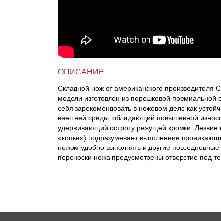
Линейки для настройки лука
Охотничьи ножи
Полочки для лука
Ножи складные
ОПИСАНИЕ
Кликеры для лука
Складной нож от американского производителя Co
модели изготовлен из порошковой премиальной 
Плунжеры для лука
себя зарекомендовать в ножевом деле как устойч
внешней среды, обладающий повышенной износо
Киссеры для лука
удерживающий остроту режущей кромки. Лезвие в
«копье») подразумевает выполнение проникающи
ножом удобно выполнять и другие повседневные 
переноски ножа предусмотрены отверстие под те