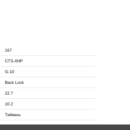
167
CTS-XHP
G-10
Back Lock
22.7
10.2
Тайвань