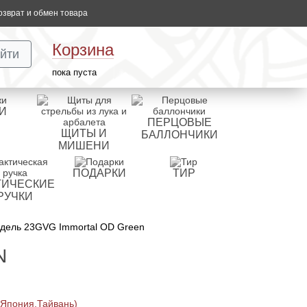
озврат и обмен товара
Корзина
йти
пока пуста
И
ПЕРЦОВЫЕ
ЩИТЫ И
БАЛЛОНЧИКИ
МИШЕНИ
ПОДАРКИ
ТИР
ТИЧЕСКИЕ
РУЧКИ
одель 23GVG Immortal OD Green
N
 Япония,Тайвань)