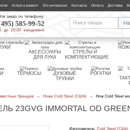
тели
Услуги и ремонт
Это интересно
Контакты
Оплата
Доставка
В
те заказ по телефону:
(495) 585-99-52
На
0 до 20:00 ежедневно
ЛУКИ
НОЖ
АКСЕССУАРЫ
СТРЕЛЫ И
ДЛЯ ЛУКА
КОМПЛЕКТУЮЩИЕ
РИ
ТЕРМОСЫ
ДУХОВЫЕ
РОГАТКИ
ТАК
ТРУБКИ
звестных брендов
→
Ножи Cold Steel (США)
→
Нож Cold Steel м
ЕЛЬ 23GVG IMMORTAL OD GREE
Изготовитель:
Cold Steel (США,