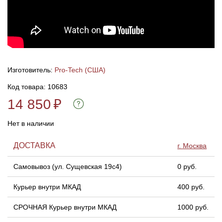
Линейки для настройки лука
Охотничьи ножи
Полочки для лука
Ножи складные
Изготовитель:
Pro-Tech (США)
Кликеры для лука
Код товара: 10683
Плунжеры для лука
14 850
₽
Нет в наличии
Киссеры для лука
ДОСТАВКА
г. Москва
Самовывоз (ул. Сущевская 19с4)
0 руб.
Курьер внутри МКАД
400 руб.
СРОЧНАЯ Курьер внутри МКАД
1000 руб.