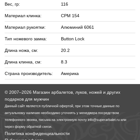
Вес, гр:
116
Материал клинка:
CPM 154
Материал рукоятки:
Алюминий 6061
Тип ножевого замка:
Button Lock
Длина ножа, см:
20.2
Длина клинка, см:
8.3
Страна производитель:
Америка
© 2007–2026 Магазин арбалетов, луков, ножей и других
подарков для мужчин
Данный сайт является публичной офертой, при этом точные данные по
актуальному наличию необходимо уточнять у менеджера посредством
телефонного звонка, письма на электронную почту
info@superarbalet.ru
или
через форму обратной связи.
Политика конфиденциальности