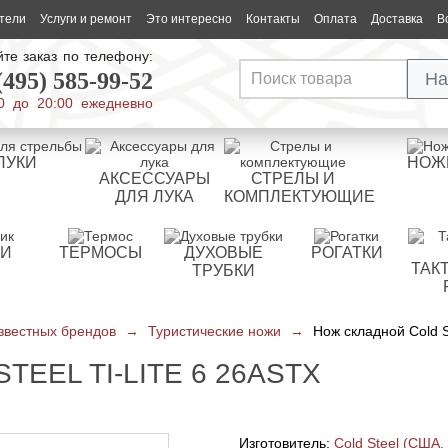
тели
Услуги и ремонт
Это интересно
Контакты
Оплата
Доставка
В
те заказ по телефону:
(495) 585-99-52
На
0 до 20:00 ежедневно
ЛУКИ
НОЖ
АКСЕССУАРЫ
СТРЕЛЫ И
ДЛЯ ЛУКА
КОМПЛЕКТУЮЩИЕ
РИ
ТЕРМОСЫ
ДУХОВЫЕ
РОГАТКИ
ТАК
ТРУБКИ
звестных брендов
→
Туристические ножи
→
Нож складной Cold St
EEL TI-LITE 6 26ASTX
Изготовитель:
Cold Steel (США,