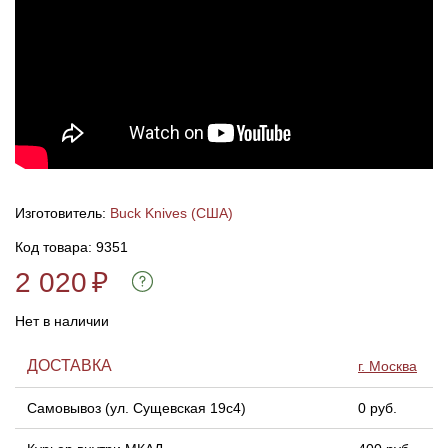
Линейки для настройки лука
Охотничьи ножи
Полочки для лука
Ножи складные
Кликеры для лука
Плунжеры для лука
Изготовитель:
Buck Knives (США)
Код товара: 9351
Киссеры для лука
2 020
₽
Нет в наличии
ДОСТАВКА
г. Москва
Самовывоз (ул. Сущевская 19с4)
0 руб.