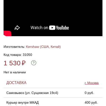
Линейки для настройки лука
Охотничьи ножи
Полочки для лука
Ножи складные
Кликеры для лука
Изготовитель:
Kershaw (США, Китай)
Плунжеры для лука
Код товара: 31050
Киссеры для лука
1 530
₽
Нет в наличии
ДОСТАВКА
г. Москва
Самовывоз (ул. Сущевская 19с4)
0 руб.
Курьер внутри МКАД
400 руб.