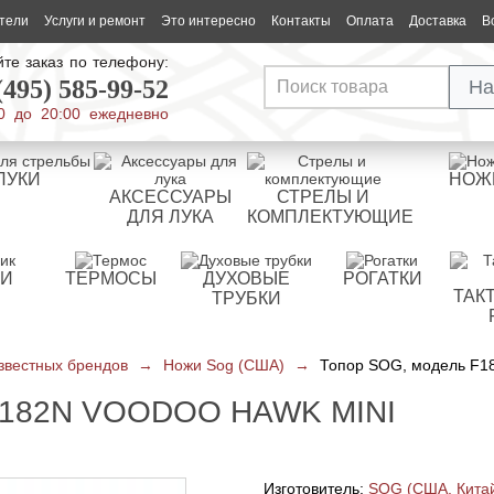
тели
Услуги и ремонт
Это интересно
Контакты
Оплата
Доставка
В
те заказ по телефону:
(495) 585-99-52
На
0 до 20:00 ежедневно
ЛУКИ
НОЖ
АКСЕССУАРЫ
СТРЕЛЫ И
ДЛЯ ЛУКА
КОМПЛЕКТУЮЩИЕ
РИ
ТЕРМОСЫ
ДУХОВЫЕ
РОГАТКИ
ТАК
ТРУБКИ
звестных брендов
→
Ножи Sog (США)
→
Топор SOG, модель F18
182N VOODOO HAWK MINI
Изготовитель:
SOG (США, Кита