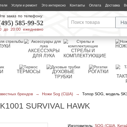
тели
Услуги и ремонт
Это интересно
Контакты
Оплата
Доставка
В
те заказ по телефону:
(495) 585-99-52
На
0 до 20:00 ежедневно
ЛУКИ
НОЖ
АКСЕССУАРЫ
СТРЕЛЫ И
ДЛЯ ЛУКА
КОМПЛЕКТУЮЩИЕ
РИ
ТЕРМОСЫ
ДУХОВЫЕ
РОГАТКИ
ТАК
ТРУБКИ
звестных брендов
→
Ножи Sog (США)
→
Топор SOG, модель SK1
K1001 SURVIVAL HAWK
Изготовитель:
SOG (США, Кита