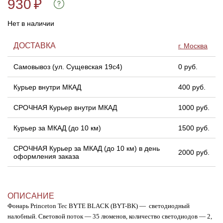
930
₽
Нет в наличии
Линейки для настройки лука
Охотничьи ножи
ДОСТАВКА
г. Москва
Полочки для лука
Ножи складные
Самовывоз (ул. Сущевская 19с4)
0 руб.
Кликеры для лука
Курьер внутри МКАД
400 руб.
Плунжеры для лука
СРОЧНАЯ Курьер внутри МКАД
1000 руб.
Киссеры для лука
Курьер за МКАД (до 10 км)
1500 руб.
СРОЧНАЯ Курьер за МКАД (до 10 км) в день
2000 руб.
оформления заказа
ОПИСАНИЕ
Фонарь Princeton Tec BYTE BLACK (BYT-BK) — светодиодный
налобный. Световой поток — 35 люменов, количество светодиодов — 2,