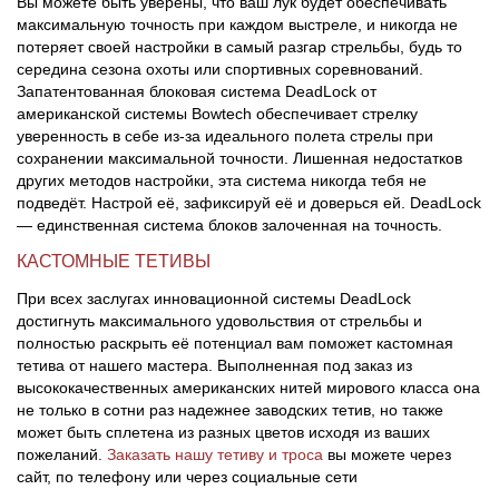
Вы можете быть уверены, что ваш лук будет обеспечивать
максимальную точность при каждом выстреле, и никогда не
потеряет своей настройки в самый разгар стрельбы, будь то
середина сезона охоты или спортивных соревнований.
Запатентованная блоковая система DeadLock от
американской системы Bowtech обеспечивает стрелку
уверенность в себе из-за идеального полета стрелы при
сохранении максимальной точности. Лишенная недостатков
других методов настройки, эта система никогда тебя не
подведёт. Настрой её, зафиксируй её и доверься ей. DeadLock
— единственная система блоков залоченная на точность.
КАСТОМНЫЕ ТЕТИВЫ
При всех заслугах инновационной системы DeadLock
достигнуть максимального удовольствия от стрельбы и
полностью раскрыть её потенциал вам поможет кастомная
тетива от нашего мастера. Выполненная под заказ из
высококачественных американских нитей мирового класса она
не только в сотни раз надежнее заводских тетив, но также
может быть сплетена из разных цветов исходя из ваших
пожеланий.
Заказать нашу тетиву и троса
вы можете через
сайт, по телефону или через социальные сети