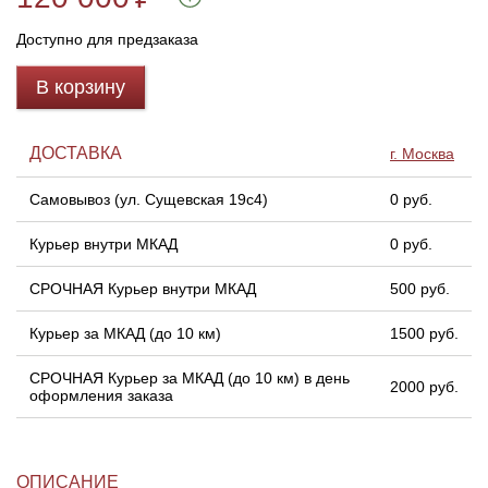
Доступно для предзаказа
Линейки для настройки лука
Охотничьи ножи
В корзину
Полочки для лука
Ножи складные
ДОСТАВКА
г. Москва
Кликеры для лука
Самовывоз (ул. Сущевская 19с4)
0 руб.
Плунжеры для лука
Курьер внутри МКАД
0 руб.
Киссеры для лука
СРОЧНАЯ Курьер внутри МКАД
500 руб.
Курьер за МКАД (до 10 км)
1500 руб.
СРОЧНАЯ Курьер за МКАД (до 10 км) в день
2000 руб.
оформления заказа
ОПИСАНИЕ