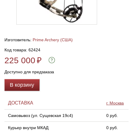
Линейки для настройки лука
Охотничьи ножи
Полочки для лука
Ножи складные
Изготовитель:
Prime Archery (США)
Кликеры для лука
Код товара: 62424
225 000
₽
Плунжеры для лука
Доступно для предзаказа
Киссеры для лука
В корзину
ДОСТАВКА
г. Москва
Самовывоз (ул. Сущевская 19с4)
0 руб.
Курьер внутри МКАД
0 руб.