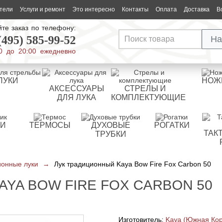
тели
Услуги и ремонт
Это интересно
Контакты
Оплата
Доставка
В
те заказ по телефону:
(495) 585-99-52
На
0 до 20:00 ежедневно
ЛУКИ
НОЖ
АКСЕССУАРЫ
СТРЕЛЫ И
ДЛЯ ЛУКА
КОМПЛЕКТУЮЩИЕ
РИ
ТЕРМОСЫ
ДУХОВЫЕ
РОГАТКИ
ТАК
ТРУБКИ
онные луки
→
Лук традиционный Kaya Bow Fire Fox Carbon 50
YA BOW FIRE FOX CARBON 50
Изготовитель:
Kaya (Южная Ко