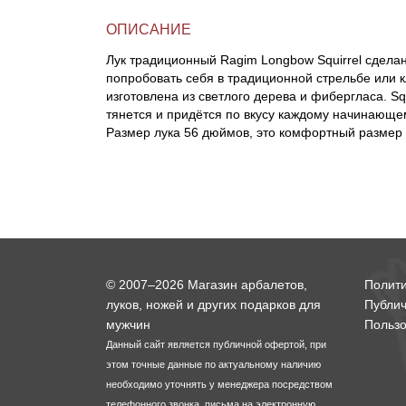
ОПИСАНИЕ
Линейки для настройки лука
Охотничьи ножи
Лук традиционный Ragim Longbow Squirrel сделан
попробовать себя в традиционной стрельбе или кл
Полочки для лука
Ножи складные
изготовлена из светлого дерева и фибергласа. Squ
тянется и придётся по вкусу каждому начинающе
Размер лука 56 дюймов, это комфортный размер
Кликеры для лука
Плунжеры для лука
Киссеры для лука
© 2007–2026 Магазин арбалетов,
Полит
луков, ножей и других подарков для
Публи
мужчин
Пользо
Данный сайт является публичной офертой, при
этом точные данные по актуальному наличию
необходимо уточнять у менеджера посредством
телефонного звонка, письма на электронную