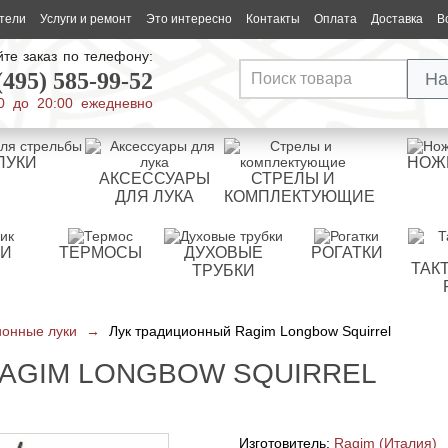
тели
Услуги и ремонт
Это интересно
Контакты
Оплата
Доставка
В
те заказ по телефону:
(495) 585-99-52
На
0 до 20:00 ежедневно
ЛУКИ
НОЖ
АКСЕССУАРЫ
СТРЕЛЫ И
ДЛЯ ЛУКА
КОМПЛЕКТУЮЩИЕ
РИ
ТЕРМОСЫ
ДУХОВЫЕ
РОГАТКИ
ТАК
ТРУБКИ
онные луки
→
Лук традиционный Ragim Longbow Squirrel
AGIM LONGBOW SQUIRREL
Изготовитель:
Ragim (Италия)