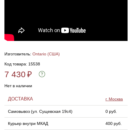
Линейки для настройки лука
Охотничьи ножи
Полочки для лука
Ножи складные
Кликеры для лука
Изготовитель:
Ontario (США)
Плунжеры для лука
Код товара: 15538
7 430
₽
Киссеры для лука
Нет в наличии
ДОСТАВКА
г. Москва
Самовывоз (ул. Сущевская 19с4)
0 руб.
Курьер внутри МКАД
400 руб.