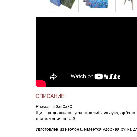
Линейки для настройки лука
Охотничьи ножи
Полочки для лука
Ножи складные
Кликеры для лука
Плунжеры для лука
Киссеры для лука
ОПИСАНИЕ
Размер: 50х50х20
Щит предназначен для стрельбы из лука, арбалет
для метания ножей.
Изготовлен из изолона. Имеется удобная ручка д