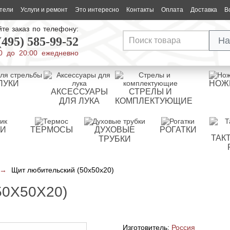
тели
Услуги и ремонт
Это интересно
Контакты
Оплата
Доставка
В
те заказ по телефону:
(495) 585-99-52
На
0 до 20:00 ежедневно
ЛУКИ
НОЖ
АКСЕССУАРЫ
СТРЕЛЫ И
ДЛЯ ЛУКА
КОМПЛЕКТУЮЩИЕ
РИ
ТЕРМОСЫ
ДУХОВЫЕ
РОГАТКИ
ТАК
ТРУБКИ
→
Щит любительский (50x50x20)
0X50X20)
Изготовитель:
Россия