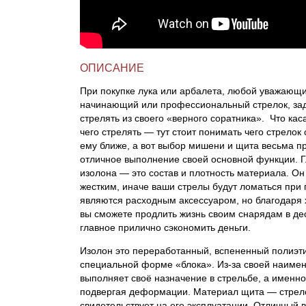
Линейки для настройки лука
Охотничьи ножи
Полочки для лука
Ножи складные
ОПИСАНИЕ
При покупке лука или арбалета, любой уважающи
Кликеры для лука
начинающий или профессиональный стрелок, зад
стрелять из своего «верного соратника». Что кас
чего стрелять — тут стоит понимать чего стрелок
Плунжеры для лука
ему ближе, а вот выбор мишени и щита весьма п
отличное выполнение своей основной функции. Г
Киссеры для лука
изолона — это состав и плотность материала. Он
жестким, иначе ваши стрелы будут ломаться при 
являются расходным аксессуаром, но благодаря
вы сможете продлить жизнь своим снарядам в дес
главное прилично сэкономить деньги.
Изолон это переработанный, вспененный полиэти
специальной форме «блока». Из-за своей наиме
выполняет своё назначение в стрельбе, а именн
подвергая деформации. Материал щита — стрело
свидетельствует на его эксплуатации. Отличный 