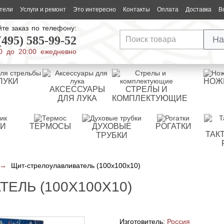
тели
Услуги и ремонт
Это интересно
Контакты
Оплата
Доставка
В
те заказ по телефону:
(495) 585-99-52
На
0 до 20:00 ежедневно
ЛУКИ
НОЖ
АКСЕССУАРЫ
СТРЕЛЫ И
ДЛЯ ЛУКА
КОМПЛЕКТУЮЩИЕ
РИ
ТЕРМОСЫ
ДУХОВЫЕ
РОГАТКИ
ТАК
ТРУБКИ
→
Щит-стрелоулавливатель (100х100х10)
ЕЛЬ (100Х100Х10)
Изготовитель:
Россия