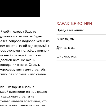
ХАРАКТЕРИСТИКИ
Предназначение:
й себя человек будь то
умывается во что он будет
Высота, мм.:
ается вопроса подбора чем и из
 сам хочет и какой вид стрельбы
Длина, мм.:
рост, экономично, эффективно и
лавный критерий щитов из
Ширина, мм.:
 должен быть не очень
попадании в него. Стрелы
 хорошему щиту для стрельбы
ятки раз больше и что самое
лен, который сжали в
ньшей плотности он прекрасно
о удерживая стрелы не
улавливателя эластичен, что
вариант для начальных занятий