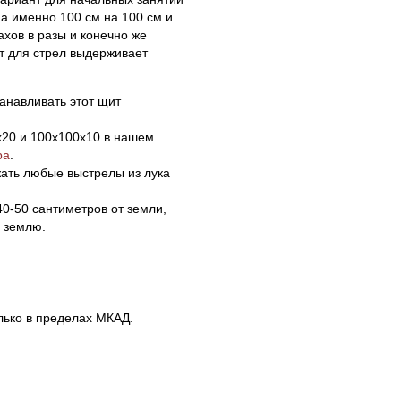
 а именно 100 см на 100 см и
хов в разы и конечно же
т для стрел выдерживает
танавливать этот щит
х20 и 100х100х10 в нашем
ра
.
жать любые выстрелы из лука
40-50 сантиметров от земли,
в землю.
лько в пределах МКАД.