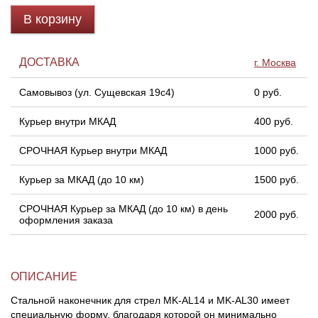
В корзину
Линейки для настройки лука
Охотничьи ножи
ДОСТАВКА
г. Москва
Полочки для лука
Ножи складные
Самовывоз (ул. Сущевская 19с4)
0 руб.
Кликеры для лука
Курьер внутри МКАД
400 руб.
Плунжеры для лука
СРОЧНАЯ Курьер внутри МКАД
1000 руб.
Киссеры для лука
Курьер за МКАД (до 10 км)
1500 руб.
СРОЧНАЯ Курьер за МКАД (до 10 км) в день
2000 руб.
оформления заказа
ОПИСАНИЕ
Стальной наконечник для стрел MK-AL14 и MK-AL30 имеет
специальную форму, благодаря которой он минимально