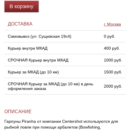
В корзину
Линейки для настройки лука
Охотничьи ножи
ДОСТАВКА
г. Москва
Полочки для лука
Ножи складные
Самовывоз (ул. Сущевская 19с4)
0 руб.
Кликеры для лука
Курьер внутри МКАД
400 руб.
Плунжеры для лука
СРОЧНАЯ Курьер внутри МКАД
1000 руб.
Курьер за МКАД (до 10 км)
1500 руб.
Киссеры для лука
СРОЧНАЯ Курьер за МКАД (до 10 км) в день
2000 руб.
оформления заказа
ОПИСАНИЕ
Гарпуны Piranha от компании Centershot используются для
рыбной ловли при помощи арбалетов (Bowfishing,