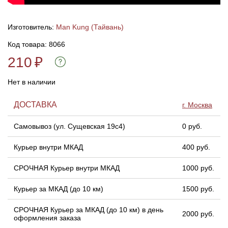
Линейки для настройки лука
Охотничьи ножи
Изготовитель:
Man Kung (Тайвань)
Код товара: 8066
Полочки для лука
Ножи складные
210
₽
Кликеры для лука
Нет в наличии
Плунжеры для лука
ДОСТАВКА
г. Москва
Самовывоз (ул. Сущевская 19с4)
0 руб.
Киссеры для лука
Курьер внутри МКАД
400 руб.
СРОЧНАЯ Курьер внутри МКАД
1000 руб.
Курьер за МКАД (до 10 км)
1500 руб.
СРОЧНАЯ Курьер за МКАД (до 10 км) в день
2000 руб.
оформления заказа