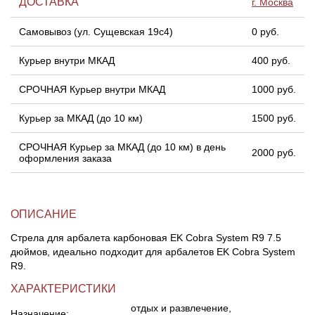
ДОСТАВКА
г. Москва
Самовывоз (ул. Сущевская 19с4)
0 руб.
Линейки для настройки лука
Охотничьи ножи
Курьер внутри МКАД
400 руб.
Полочки для лука
Ножи складные
СРОЧНАЯ Курьер внутри МКАД
1000 руб.
Кликеры для лука
Курьер за МКАД (до 10 км)
1500 руб.
Плунжеры для лука
СРОЧНАЯ Курьер за МКАД (до 10 км) в день
2000 руб.
оформления заказа
Киссеры для лука
ОПИСАНИЕ
Стрела для арбалета карбоновая EK Cobra System R9 7.5
дюймов, идеально подходит для арбалетов EK Cobra System
R9.
ХАРАКТЕРИСТИКИ
отдых и развлечение,
Назначение: