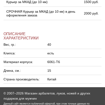
Курьер за МКАД (до 10 км)
1500 руб.
Линейки для настройки лука
Охотничьи ножи
СРОЧНАЯ Курьер за МКАД (до 10 км) в день
2000 руб.
оформления заказа
Полочки для лука
Ножи складные
ОПИСАНИЕ
Кликеры для лука
ХАРАКТЕРИСТИКИ
Вес, гр.:
40
Плунжеры для лука
Клипса:
есть
Киссеры для лука
Материал корпуса:
6061-T6
Длина, см.:
15
Страна производитель:
Китай
© 2007–2026 Магазин арбалетов, луков, ножей и других
подарков для мужчин
Данный сайт является публичной офертой, при этом точные данные по